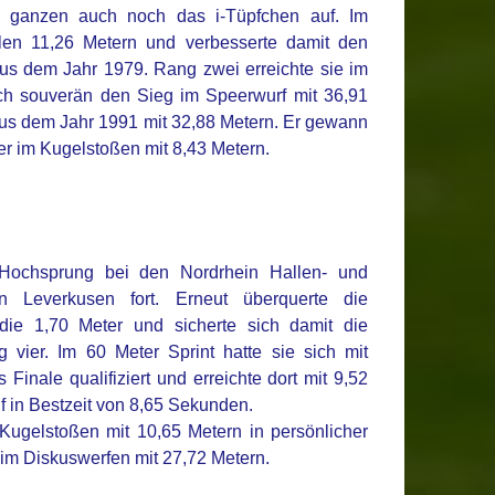
m ganzen auch noch das i-Tüpfchen auf. Im
en 11,26 Metern und verbesserte damit den
aus dem Jahr 1979. Rang zwei erreichte sie im
ich souverän den Sieg im Speerwurf mit 36,91
aus dem Jahr 1991 mit 32,88 Metern. Er gewann
er im Kugelstoßen mit 8,43 Metern.
Hochsprung bei den Nordrhein Hallen- und
n Leverkusen fort. Erneut überquerte die
ie 1,70 Meter und sicherte sich damit die
vier. Im 60 Meter Sprint hatte sie sich mit
inale qualifiziert und erreichte dort mit 9,52
uf in Bestzeit von 8,65 Sekunden.
Kugelstoßen mit 10,65 Metern in persönlicher
e im Diskuswerfen mit 27,72 Metern.