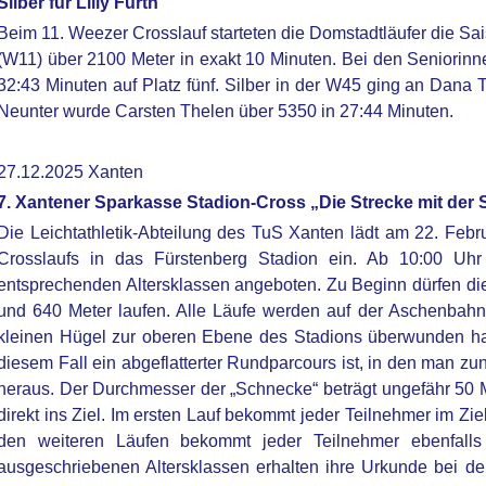
Silber für Lilly Furth
Beim 11. Weezer Crosslauf starteten die Domstadtläufer die Sai
(W11) über 2100 Meter in exakt 10 Minuten. Bei den Seniorinn
32:43 Minuten auf Platz fünf. Silber in der W45 ging an Dana 
Neunter wurde Carsten Thelen über 5350 in 27:44 Minuten.
27.12.2025 Xanten
7. Xantener Sparkasse Stadion-Cross „Die Strecke mit der
Die Leichtathletik-Abteilung des TuS Xanten lädt am 22. Febr
Crosslaufs in das Fürstenberg Stadion ein. Ab 10:00 Uhr
entsprechenden Altersklassen angeboten. Zu Beginn dürfen die 
und 640 Meter laufen. Alle Läufe werden auf der Aschenbahn
kleinen Hügel zur oberen Ebene des Stadions überwunden hat,
diesem Fall ein abgeflatterter Rundparcours ist, in den man zun
heraus. Der Durchmesser der „Schnecke“ beträgt ungefähr 50 M
direkt ins Ziel. Im ersten Lauf bekommt jeder Teilnehmer im Zi
den weiteren Läufen bekommt jeder Teilnehmer ebenfalls 
ausgeschriebenen Altersklassen erhalten ihre Urkunde bei d