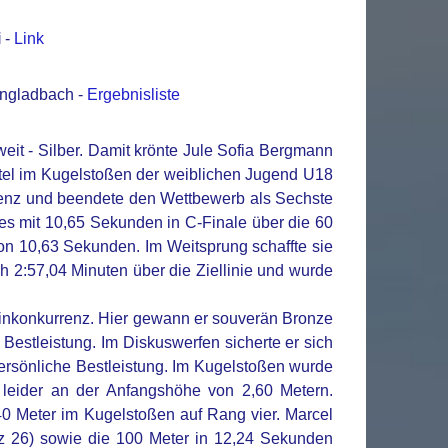
i
-
Link
engladbach -
Ergebnisliste
eit - Silber. Damit krönte Jule Sofia Bergmann
itel im Kugelstoßen der weiblichen Jugend U18
rrenz und beendete den Wettbewerb als Sechste
 es mit 10,65 Sekunden in C-Finale über die 60
von 10,63 Sekunden. Im Weitsprung schaffte sie
ch 2:57,04 Minuten über die Ziellinie und wurde
einkonkurrenz. Hier gewann er souverän Bronze
 Bestleistung. Im Diskuswerfen sicherte er sich
persönliche Bestleistung. Im Kugelstoßen wurde
r leider an der Anfangshöhe von 2,60 Metern.
40 Meter im Kugelstoßen auf Rang vier. Marcel
tz 26) sowie die 100 Meter in 12,24 Sekunden