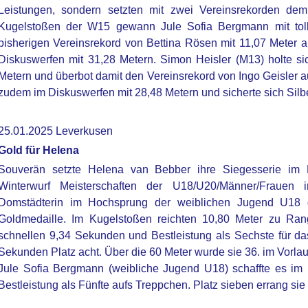
Leistungen, sondern setzten mit zwei Vereinsrekorden de
Kugelstoßen der W15 gewann Jule Sofia Bergmann mit toll
bisherigen Vereinsrekord von Bettina Rösen mit 11,07 Meter 
Diskuswerfen mit 31,28 Metern. Simon Heisler (M13) holte s
Metern und überbot damit den Vereinsrekord von Ingo Geisler 
zudem im Diskuswerfen mit 28,48 Metern und sicherte sich Silb
25.01.2025 Leverkusen
Gold für Helena
Souverän setzte Helena van Bebber ihre Siegesserie im 
Winterwurf Meisterschaften der U18/U20/Männer/Frauen i
Domstädterin im Hochsprung der weiblichen Jugend U18 d
Goldmedaille. Im Kugelstoßen reichten 10,80 Meter zu Rang 
schnellen 9,34 Sekunden und Bestleistung als Sechste für das F
Sekunden Platz acht. Über die 60 Meter wurde sie 36. im Vorla
Jule Sofia Bergmann (weibliche Jugend U18) schaffte es im 
Bestleistung als Fünfte aufs Treppchen. Platz sieben errang si