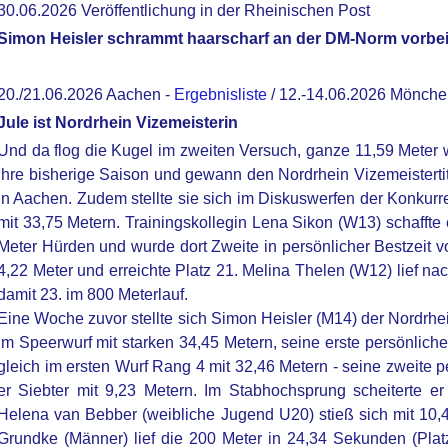
30.06.2026 Veröffentlichung in der Rheinischen Post
Simon Heisler schrammt haarscharf an der DM-Norm vorbe
20./21.06.2026 Aachen -
Ergebnisliste
/ 12.-14.06.2026 Mönch
Jule ist Nordrhein Vizemeisterin
Und da flog die Kugel im zweiten Versuch, ganze 11,59 Meter w
ihre bisherige Saison und gewann den Nordrhein Vizemeistert
in Aachen. Zudem stellte sie sich im Diskuswerfen der Konku
mit 33,75 Metern. Trainingskollegin Lena Sikon (W13) schaffte
Meter Hürden und wurde dort Zweite in persönlicher Bestzeit 
4,22 Meter und erreichte Platz 21. Melina Thelen (W12) lief na
damit 23. im 800 Meterlauf.
Eine Woche zuvor stellte sich Simon Heisler (M14) der Nordrh
im Speerwurf mit starken 34,45 Metern, seine erste persönliche
gleich im ersten Wurf Rang 4 mit 32,46 Metern - seine zweite 
er Siebter mit 9,23 Metern. Im Stabhochsprung scheiterte e
Helena van Bebber (weibliche Jugend U20) stieß sich mit 10,
Grundke (Männer) lief die 200 Meter in 24,34 Sekunden (Pla