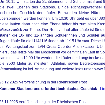
Um 10:15 Uhr starten die Schülerinnen und Schüler mit 8 und 
die zwei Ebenen des Stadions. Einige Richtungswechsel a
technische Geschick der Läufer. Es werden kleine Hürden 
übersprungen werden können. Um 10:30 Uhr geht es über 3800 M
diese laufen dann noch eine Ebene höher bis zum alten Ka
Wiese zurück zur Tenne. Der Rennverlauf aller Läufe ist für 
starten die 10- und 11-jährigen Schülerinnen und Schüler a
Jugendläufe für die U14/U16 finden ab 11:15 Uhr statt. Diese Läu
ein Wertungslauf zum LVN Cross Cup der Altersklassen U14 
hierzu das letzte Mal die Möglichkeit vor dem finalen Lauf i
sammeln. Um 12:00 Uhr werden die Läufer der Langstrecke das
die 7500 Meter zu meistern. Athleten, sowie Begleitpersone
Veranstaltung ist frei. Anmeldung und weitere Infos unter: www
26.12.2025 Veröffentlichung in der Rheinischen Post
Xantener Stadioncross erfordert technisches Geschick
-
Li
25.11.2025 Veröffentlichung in der Rheinischen Post