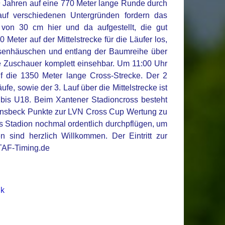
9 Jahren auf eine 770 Meter lange Runde durch
uf verschiedenen Untergründen fordern das
von 30 cm hier und da aufgestellt, die gut
eter auf der Mittelstrecke für die Läufer los,
ssenhäuschen und entlang der Baumreihe über
die Zuschauer komplett einsehbar. Um 11:00 Uhr
uf die 1350 Meter lange Cross-Strecke. Der 2
fe, sowie der 3. Lauf über die Mittelstrecke ist
bis U18. Beim Xantener Stadioncross besteht
n Sonsbeck Punkte zur LVN Cross Cup Wertung zu
 Stadion nochmal ordentlich durchpflügen, um
n sind herzlich Willkommen. Der Eintritt zur
.TAF-Timing.de
nk